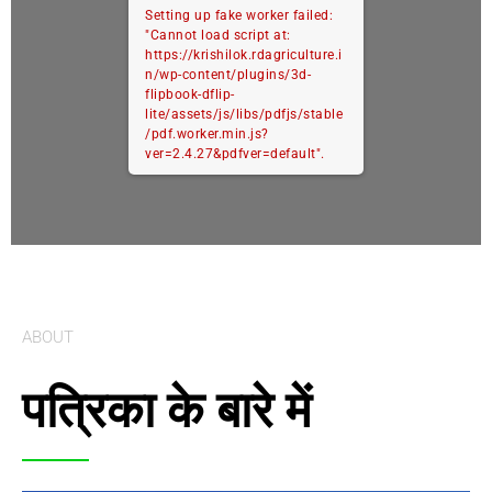
Setting up fake worker failed:
"Cannot load script at:
https://krishilok.rdagriculture.i
n/wp-content/plugins/3d-
flipbook-dflip-
lite/assets/js/libs/pdfjs/stable
/pdf.worker.min.js?
ver=2.4.27&pdfver=default".
ABOUT
पत्रिका के बारे में