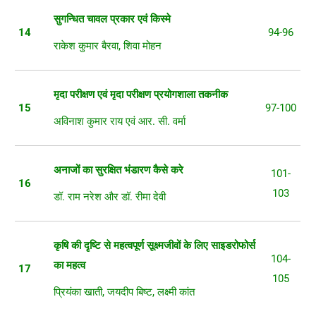
सुगन्धित
चावल
प्रकार
एवं
किस्मे
14
94-96
राकेश कुमार बैरवा, शिवा मोहन
मृदा
परीक्षण
एवं
मृदा
परीक्षण
प्रयोगशाला
तकनीक
15
97-100
अविनाश कुमार राय एवं आर. सी. वर्मा
अनाजों
का
सुरक्षित
भंडारण
कैसे
करे
101-
16
103
डॉ. राम नरेश और डॉ. रीमा देवी
कृषि
की
दृष्टि
से
महत्वपूर्ण
सूक्ष्मजीवों
के
लिए
साइडरोफोर्स
104-
का
महत्व
17
105
प्रियंका खाती, जयदीप बिष्ट, लक्ष्मी कांत